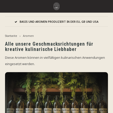
Hoofdmenu / aromen
Hoofdmenu
 UND USA
LEBENSMITTELQUALIFIZIERUNG
Sprache
Aromen
Startseite
Aromen
Jiritsu - Unser Vollsortiment vom Fass
Nederlands
Jirits
Alle unsere Geschmacksrichtungen für
kreative kulinarische Liebhaber
Sofort Verwendbar
Capell
Diese Aromen können in vielfältigen kulinarischen Anwendungen
Deutsch
eingesetzt werden.
Zusätzliche Reifezeit
The F
English
Nach Marke