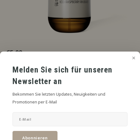
€5,00
UVP
*
* Inkl. MwSt. zzgl.
Versandkosten
Melden Sie sich für unseren
Reife Himbeere, feiner Rhabarber, sanfte Kühle.
Lesen Sie mehr
Newsletter an
SIZE:
*
Bekommen Sie letzten Updates, Neuigkeiten und
6mL in 30mL
Promotionen per E-Mail
Zum Warenkorb hinzufügen
TEILEN:
Abonnieren