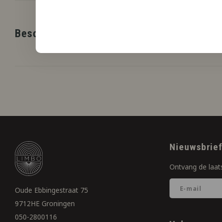
Beschrijving
Nieuwsbrie
Ontvang de laat
Oude Ebbingestraat 75
9712HE Groningen
050-2800116