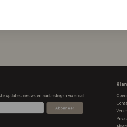
f
Kla
ste updates, nieuws en aanbiedingen via email
Openi
Conta
Abonneer
Verze
Priva
Alge