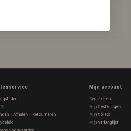
ntenservice
Mijn account
ngstijden
Registreren
ct
Mijn bestellingen
nden | Afhalen | Retourneren
Mijn tickets
cybeleid
Mijn verlanglijst
mene voorwaarden