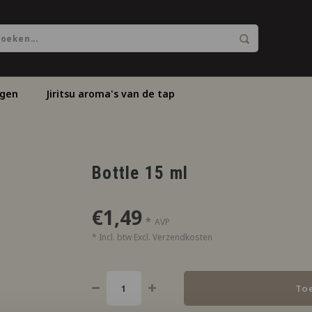
ngen
Jiritsu aroma's van de tap
Bottle 15 ml
€1,49
*
AVP
* Incl. btw Excl.
Verzendkosten
To