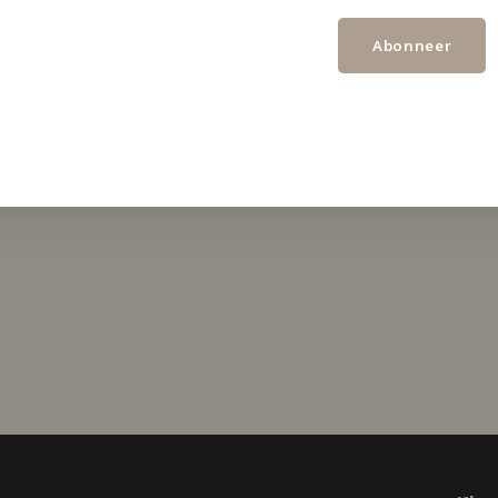
ld.
aangevuld.
Abonneer
keken