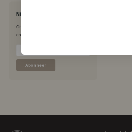
aangevu
Meest be
Nieuwsbrief
Ontvang de laatste updates, nieuws
en aanbiedingen via email
Abonneer