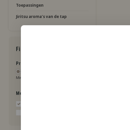
Toepassingen
Jiritsu aroma's van de tap
Filters
Prijs
Hoogb
Hoogbe
1000ml
Min: €
0
Max: €
15
Premium
Merken
farmaceu
verschil
Alle merken
Ideaal 
€13,99
aromas/
Hoogbeek
* Incl. b
Veilig en
werken 
die reg