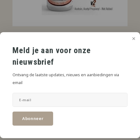
€4,75
AVP
*
Meld je aan voor onze
* Incl. btw Excl.
Verzendkosten
nieuwsbrief
Cola Aroma biedt de klassieke, bruisende en zoete smaak van cola,
perfect voor een verfrissende ervaring.
Ontvang de laatste updates, nieuws en aanbiedingen via
email
Toevoegen aan winkelwagen
DELEN:
Abonneer
Productomschrijving