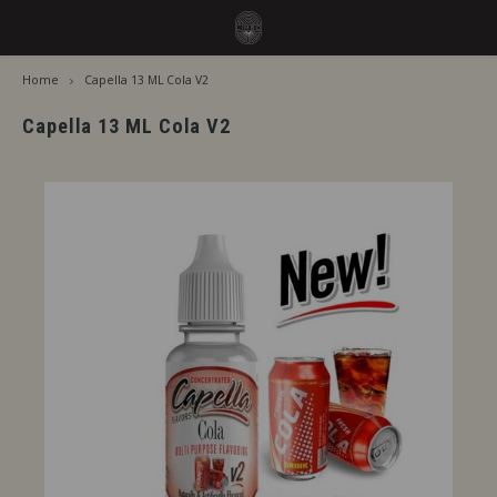
Home
Capella 13 ML Cola V2
Hoofdmenu / smaken
Hoofdmenu
Smaken
Taal
Capella 13 ML Cola V2
Jiritsu - Ons volledig assortiment van de tap
Jirits
Nederlands
Direct Gebruik
Capell
Deutsch
Rijping Nodig
The F
English
Per Merk