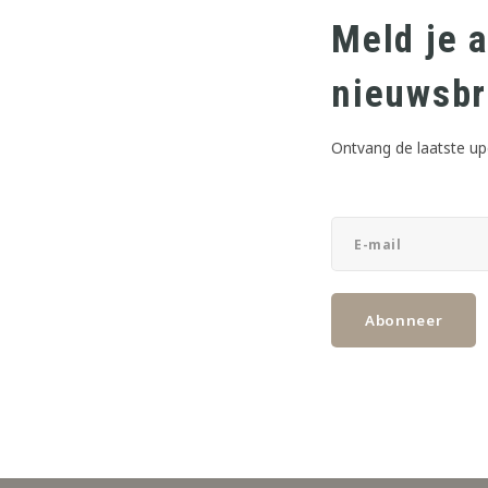
Meld je 
nieuwsbr
ijn voor een breed scala aan toepassingen, zoals bakken, koken, dra
Ontvang de laatste up
 gebruiksvriendelijkheid. Het product is niet geschikt voor puur gebru
Abonneer