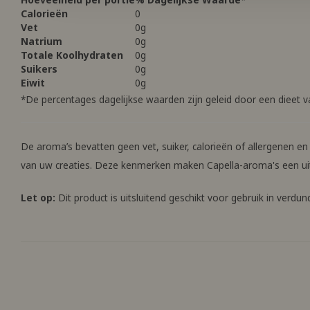
Calorieën
0
Vet
0g
Natrium
0g
Totale Koolhydraten
0g
Suikers
0g
Eiwit
0g
*De percentages dagelijkse waarden zijn geleid door een dieet v
De aroma’s bevatten geen vet, suiker, calorieën of allergenen en 
van uw creaties. Deze kenmerken maken Capella-aroma's een uit
Let op:
Dit product is uitsluitend geschikt voor gebruik in verd