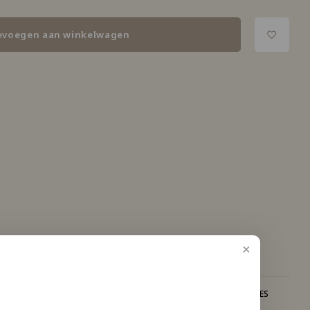
evoegen aan winkelwagen
ISCREET VERZONDEN
VAKKUNDIG ADVIES