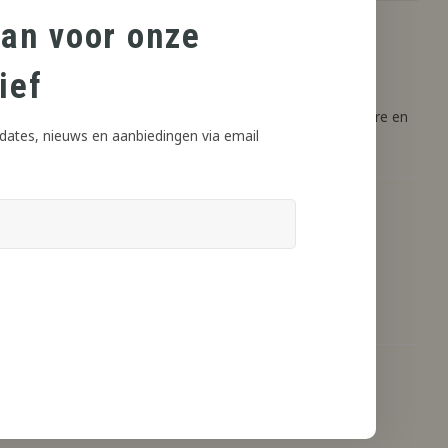
aan voor onze
ief
nken en DIY-projecten. Deze aroma’s zijn ontworpen om pure en
dates, nieuws en aanbiedingen via email
ik en dient altijd verdund te worden.