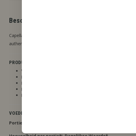
Beschrijving
Capella Flavors biedt hooggeconcentreerde aroma’s die ideaal z
authentieke smaken te leveren, met een focus op veelzijdigheid en
PRODUCTDETAILS
Vlampunt
: Nee
Lijn
: Capella
Bevat Stevia
: Nee
Bevat Acetoin of Acetyl Propionyl
: Nee
Niet-smaakstoffen
: Propyleenglycol, Water
VOEDINGSFEITEN
Portiegrootte
: 1 druppel
Hoeveelheid per portie
% Dagelijkse Waarde
*