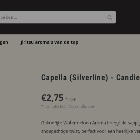
ngen
Jiritsu aroma's van de tap
Capella (Silverline) - Cand
€2,75
*
AVP
* Incl. btw Excl.
Verzendkosten
Gekonfijte Watermeloen Aroma brengt de sappig
snoepachtige twist, perfect voor een heerlijke ver