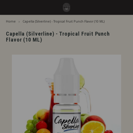
Home
Capella (Silverline) - Tropical Fruit Punch Flavor (10 ML)
Hoofdmenu / smaken
Hoofdmenu
Smaken
Taal
Capella (Silverline) - Tropical Fruit Punch
Flavor (10 ML)
Jiritsu - Ons volledig assortiment van de tap
Jirits
Nederlands
Direct Gebruik
Capell
Deutsch
Rijping Nodig
The F
English
Per Merk