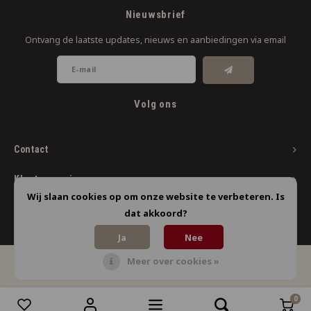
Nieuwsbrief
Ontvang de laatste updates, nieuws en aanbiedingen via email
Volg ons
Contact
Klantenservice
Wij slaan cookies op om onze website te verbeteren. Is
Mijn account
dat akkoord?
Ja
Nee
Meer over cookies »
© Copyright 2026 Limbo Liquids - Powered by
Lightspeed
- Theme by
Shopmonkey
0
Vergelijk producten
0