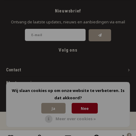
Nieuwsbrief
Ontvang de laatste updates, nieuws en aanbiedingen via email
Volg ons
Contact
Klantenservice
Wij slaan cookies op om onze website te verbeteren. Is
Mijn account
dat akkoord?
Ja
Nee
Meer over cookies »
© Copyright 2026 Limbo Liquids - Powered by
Lightspeed
- Theme by
Shopmonkey
0