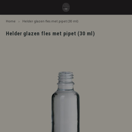
Home
Helder glazen fles met pipet (30 ml)
Hoofdmenu / smaken
Hoofdmenu
Smaken
Taal
Helder glazen fles met pipet (30 ml)
Jiritsu - Ons volledig assortiment van de tap
Jirits
Nederlands
Direct Gebruik
Capell
Deutsch
Rijping Nodig
The F
English
Per Merk