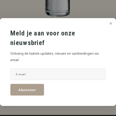
Meld je aan voor onze
€3,49
AVP
*
nieuwsbrief
* Incl. btw Excl.
Verzendkosten
Ontvang de laatste updates, nieuws en aanbiedingen via
Toevoegen aan winkelwagen
email
DELEN:
Productomschrijving
Abonneer