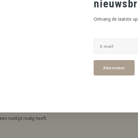
nieuwsbr
Ontvang de laatste up
maakconcentraat
Abonneer
gd met uw keuze van basismateriaal.
an een basisvloeistof naar keuze, het aroma vrijwel direct mengt to
en rusttijd nodig heeft.