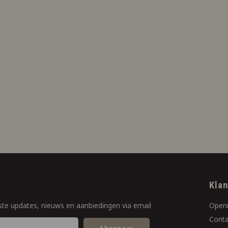
f
Kla
ste updates, nieuws en aanbiedingen via email
Openi
Conta
Abonneer