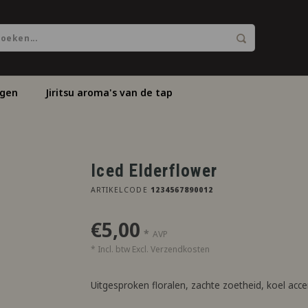
ngen
Jiritsu aroma's van de tap
Iced Elderflower
ARTIKELCODE
1234567890012
€5,00
*
AVP
* Incl. btw Excl.
Verzendkosten
Uitgesproken floralen, zachte zoetheid, koel acce