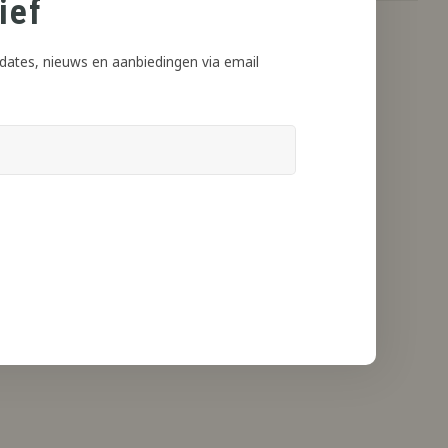
ief
dates, nieuws en aanbiedingen via email
t het beoogde eindresultaat en gebruikt kan worden.