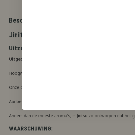
Beschrijving
Jiritsu
Uitzonderlijk snel mengend ambachtelijk s
Uitgesproken floralen, zachte zoetheid, koel accent.
Hoogwaardig voedselveilige smaakstof.
Onze op maat gemaakte formule, is direct klaar wanneer gemen
Aanbevolen mengratio is 23%. Dit betekend dat met toevoeging v
Anders dan de meeste aroma's, is Jiritsu zo ontworpen dat het ge
WAARSCHUWING: