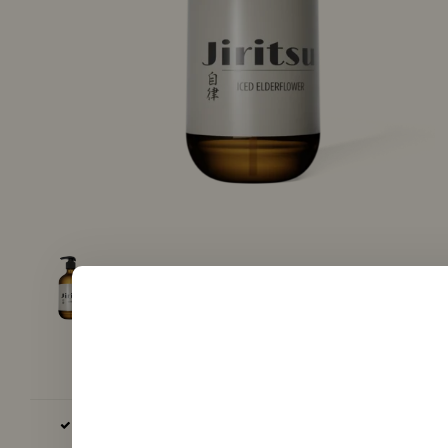
BASE & AROMA ENKEL EU, GB EN VS PRODUCTIE