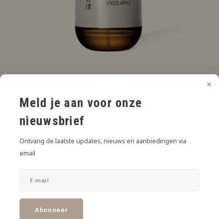
€5,00
AVP
*
* Incl. btw Excl.
Verzendkosten
Meld je aan voor onze
Gemengde appels, licht gekruid, complex en exotisch.
Lees meer
nieuwsbrief
SIZE:
*
Ontvang de laatste updates, nieuws en aanbiedingen via
6mL in 30mL
email
Toevoegen aan winkelwagen
Abonneer
DELEN: