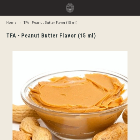
Home
TFA - Peanut Butter Flavor (15 ml)
Hoofdmenu / smaken
Hoofdmenu
Smaken
Taal
TFA - Peanut Butter Flavor (15 ml)
Jiritsu - Ons volledig assortiment van de tap
Jirits
Nederlands
Direct Gebruik
Capell
Deutsch
Rijping Nodig
The F
English
Per Merk