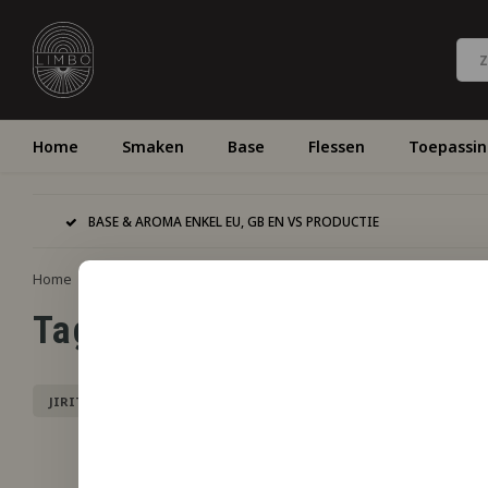
Home
Smaken
Base
Flessen
Toepassi
BASE & AROMA ENKEL EU, GB EN VS PRODUCTIE
Home
Tags
Tags
JIRITSU
LIQUID