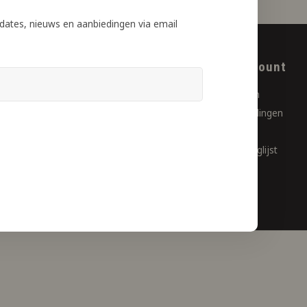
dates, nieuws en aanbiedingen via email
ntenservice
Mijn account
ngstijden
Registreren
ct
Mijn bestellingen
nden | Afhalen | Retourneren
Mijn tickets
cybeleid
Mijn verlanglijst
mene voorwaarden
almethoden