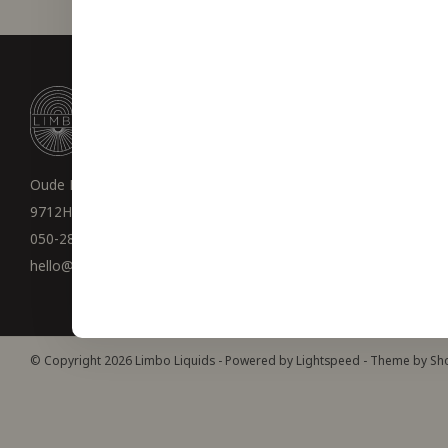
Nieuwsbrie
Ontvang de laat
Oude Ebbingestraat 75
9712HE Groningen
050-2800116
Volg ons
hello@limboliquids.nl
© Copyright 2026 Limbo Liquids - Powered by
Lightspeed
- Theme by
Sh