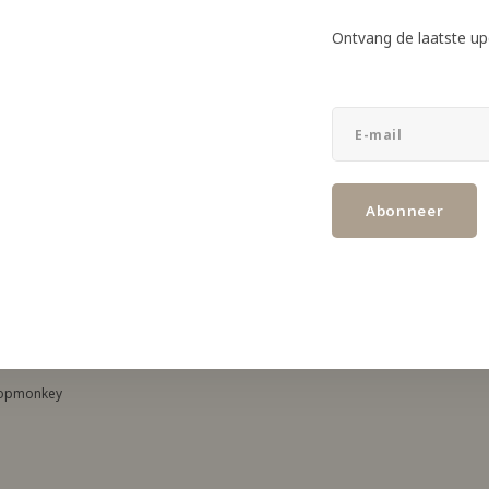
Ontvang de laatste up
f
Kla
ste updates, nieuws en aanbiedingen via email
Openi
Conta
Abonneer
Verze
Abonneer
Priva
Alge
Beta
opmonkey