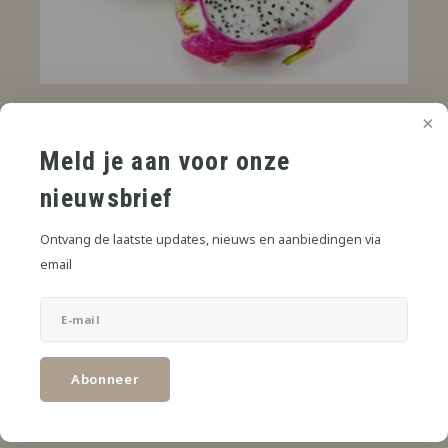
€3,75
AVP
*
Meld je aan voor onze
* Incl. btw Excl.
Verzendkosten
nieuwsbrief
Exotische drakenfruit met een milde en verfrissende twist.
Lees
meer
Ontvang de laatste updates, nieuws en aanbiedingen via
email
Toevoegen aan winkelwagen
DELEN:
Abonneer
Productomschrijving