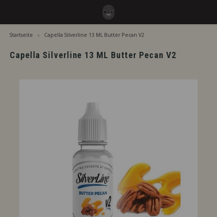
Startseite
Capella Silverline 13 ML Butter Pecan V2
Hoofdmenu / aromen
Hoofdmenu
Sprache
Aromen
Capella Silverline 13 ML Butter Pecan V2
Jiritsu - Unser Vollsortiment vom Fass
Nederlands
Jirits
Sofort Verwendbar
Capell
Deutsch
Zusätzliche Reifezeit
The F
English
Nach Marke