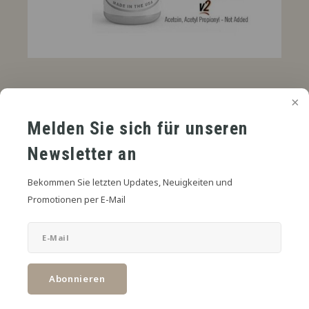
€4,75
UVP
*
* Inkl. MwSt. zzgl.
Versandkosten
Melden Sie sich für unseren
Butter Pecan V2 Aroma kombiniert den reichen, nussigen
Newsletter an
Geschmack von Pekannüssen mit einem Hauch von butteriger Süße
– perfekt für eine luxuriöse Sensation.
Bekommen Sie letzten Updates, Neuigkeiten und
Promotionen per E-Mail
Zum Warenkorb hinzufügen
TEILEN:
Abonnieren
Produktbeschreibung