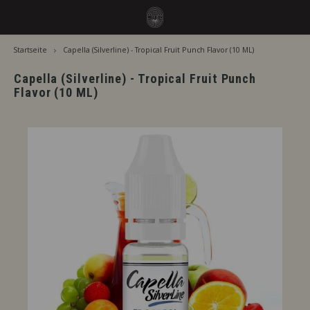
Startseite
Capella (Silverline) - Tropical Fruit Punch Flavor (10 ML)
Hoofdmenu / aromen
Hoofdmenu
Sprache
Aromen
Capella (Silverline) - Tropical Fruit Punch
Flavor (10 ML)
Jiritsu - Unser Vollsortiment vom Fass
Nederlands
Jirits
Sofort Verwendbar
Capell
Deutsch
Zusätzliche Reifezeit
The F
English
Nach Marke