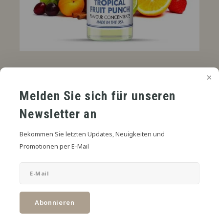
€2,75
UVP
*
* Inkl. MwSt. zzgl.
Versandkosten
Melden Sie sich für unseren
Tropischer Fruchtpunsch Aroma kombiniert eine Explosion
Newsletter an
tropischer Aromen wie Ananas, Mango und Passionsfrucht zu
einem lebendigen und exotischen Genuss.
Lesen Sie mehr
Bekommen Sie letzten Updates, Neuigkeiten und
Promotionen per E-Mail
Zum Warenkorb hinzufügen
TEILEN:
Abonnieren
Produktbeschreibung