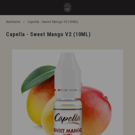
Startseite
Capella - Sweet Mango V2 (10ML)
Hoofdmenu / aromen
Hoofdmenu
Sprache
Aromen
Capella - Sweet Mango V2 (10ML)
Jiritsu - Unser Vollsortiment vom Fass
Nederlands
Jirits
Sofort Verwendbar
Capell
Deutsch
Zusätzliche Reifezeit
The F
English
Nach Marke