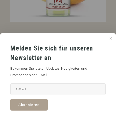
€3,75
UVP
*
* Inkl. MwSt. zzgl.
Versandkosten
Melden Sie sich für unseren
Süße Mango V2 Aroma fängt den reifen, saftigen und honigsüßen
Newsletter an
Geschmack von Mango ein, ideal für eine tropische Köstlichkeit.
Lesen Sie mehr
Bekommen Sie letzten Updates, Neuigkeiten und
Promotionen per E-Mail
Zum Warenkorb hinzufügen
TEILEN:
Abonnieren
Produktbeschreibung