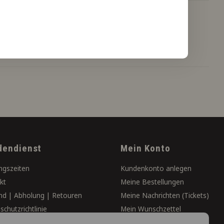
dendienst
Mein Konto
ngszeiten
Kundenkonto anlegen
kt
Meine Bestellungen
nd | Abholung | Retouren
Meine Nachrichten (Tickets)
chutzrichtlinie
Mein Wunschzettel
äftsbedingungen