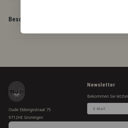
Beschreibung
Newsletter
Bekommen Sie letzten
Oude Ebbingestraat 75
9712HE Groningen
050-2800116