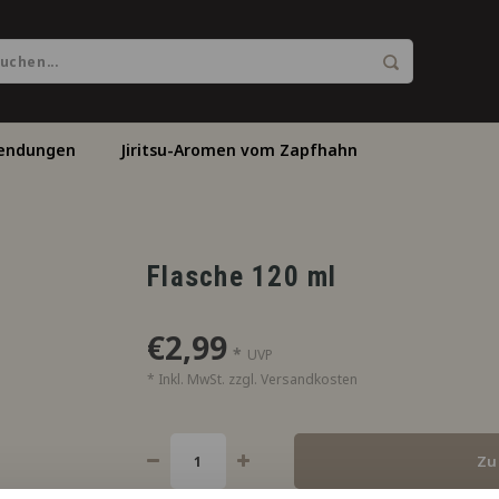
endungen
Jiritsu-Aromen vom Zapfhahn
Flasche 120 ml
€2,99
*
UVP
* Inkl. MwSt. zzgl.
Versandkosten
Zu