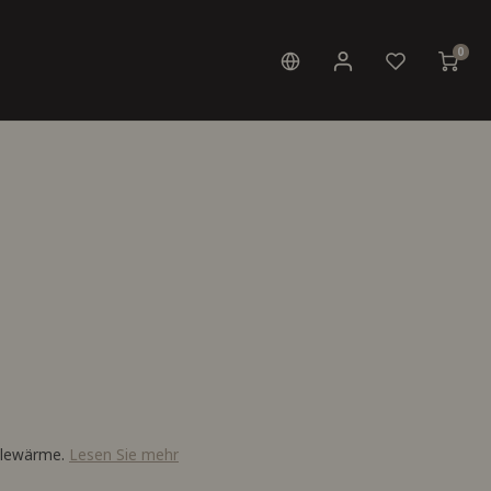
0
illewärme.
Lesen Sie mehr