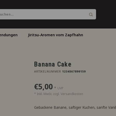
endungen
Jiritsu-Aromen vom Zapfhahn
Banana Cake
ARTIKELNUMMER
1234567890159
€5,00
*
UVP
* Inkl. MwSt. zzgl.
Versandkosten
Gebackene Banane, saftiger Kuchen, sanfte Van