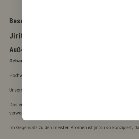
Beschreibung
Jiritsu
Außergewöhnlich schnell mischbares, handw
Gebackene Banane, saftiger Kuchen, sanfte Vanillewärme
Hochwertiges, lebensmittelechtes Aroma, hergestellt in Zusamme
Unsere maßgeschneiderte Formel ist sofort einsatzbereit, wenn 
Das empfohlene Mischungsverhältnis beträgt 23 %. Das bedeutet
verwendet werden kann.
Im Gegensatz zu den meisten Aromen ist Jiritsu so konzipiert, das