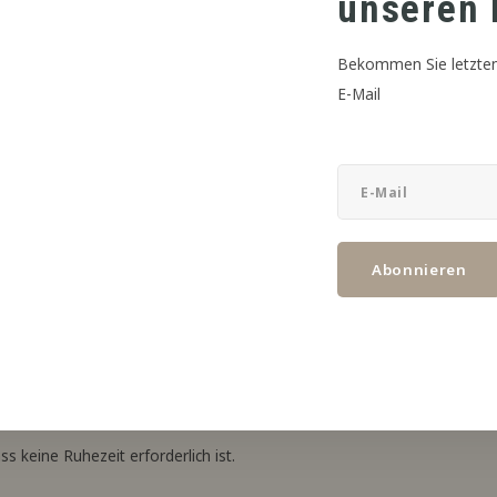
unseren 
Bekommen Sie letzten
E-Mail
erklich hergestelltes Aromakonzentrat
.
narbeit mit zap! AISU.
Abonnieren
Sie sie mit dem Basismaterial Ihrer Wahl mischen.
, dass sich das Aroma durch die Zugabe von Basisliquid Ihrer Wahl
s keine Ruhezeit erforderlich ist.