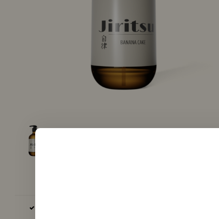
BASIS UND AROMEN PRODUZIERT IN DER EU, GB UND USA