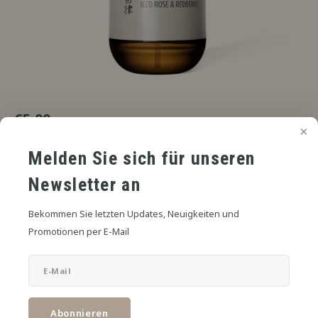
€5,00
UVP
*
* Inkl. MwSt. zzgl.
Versandkosten
Melden Sie sich für unseren
Rote Beeren, zarte Rose, kühle Präsenz.
Lesen Sie mehr
Newsletter an
SIZE:
*
Bekommen Sie letzten Updates, Neuigkeiten und
6mL in 30mL
Promotionen per E-Mail
Zum Warenkorb hinzufügen
TEILEN:
Abonnieren