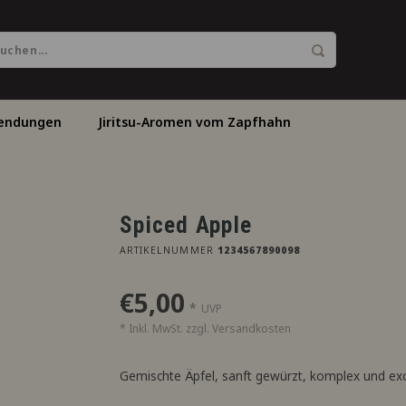
endungen
Jiritsu-Aromen vom Zapfhahn
Spiced Apple
ARTIKELNUMMER
1234567890098
€5,00
*
UVP
* Inkl. MwSt. zzgl.
Versandkosten
Gemischte Äpfel, sanft gewürzt, komplex und ex