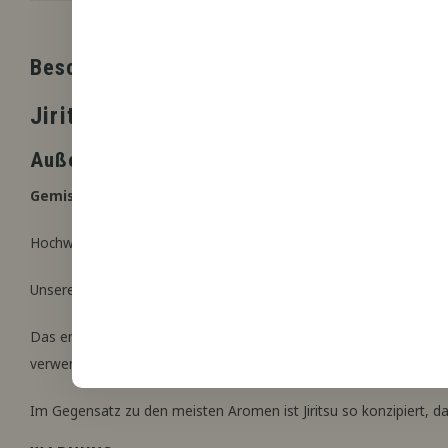
Beschreibung
Jiritsu
Außergewöhnlich schnell mischbares, handw
Gemischte Äpfel, sanft gewürzt, komplex und exotisch.
Hochwertiges, lebensmittelechtes Aroma, hergestellt in Zusamme
Unsere maßgeschneiderte Formel ist sofort einsatzbereit, wenn 
Das empfohlene Mischungsverhältnis beträgt 23 %. Das bedeutet
verwendet werden kann.
Im Gegensatz zu den meisten Aromen ist Jiritsu so konzipiert, das