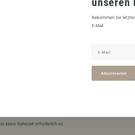
unseren 
Bekommen Sie letzten
E-Mail
erklich hergestelltes Aromakonzentrat
narbeit mit zap! AISU.
Abonnieren
Sie sie mit dem Basismaterial Ihrer Wahl mischen.
, dass sich das Aroma durch die Zugabe von Basisliquid Ihrer Wahl
s keine Ruhezeit erforderlich ist.