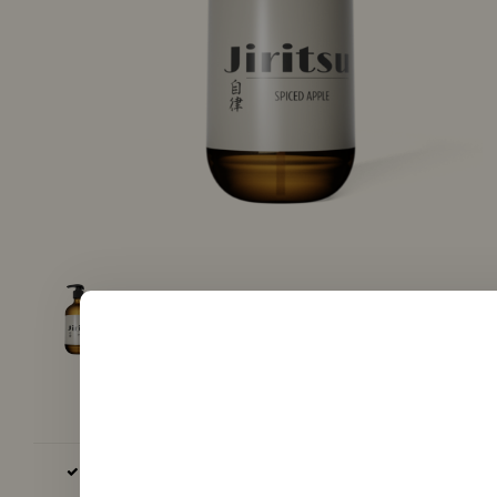
BASIS UND AROMEN PRODUZIERT IN DER EU, GB UND USA