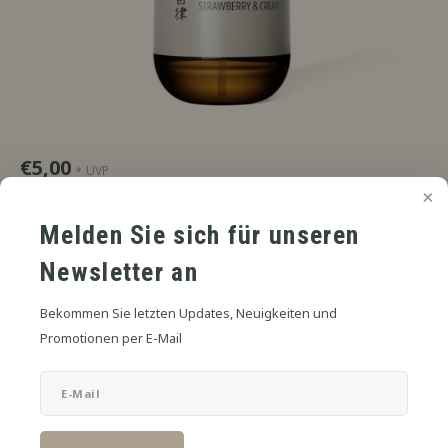
€5,00
UVP
*
* Inkl. MwSt. zzgl.
Versandkosten
Reife Erdbeere, üppige Sahne, nichts zurückhaltend.
Lesen Sie
Melden Sie sich für unseren
mehr
Newsletter an
SIZE:
*
Bekommen Sie letzten Updates, Neuigkeiten und
6mL in 30mL
Promotionen per E-Mail
Zum Warenkorb hinzufügen