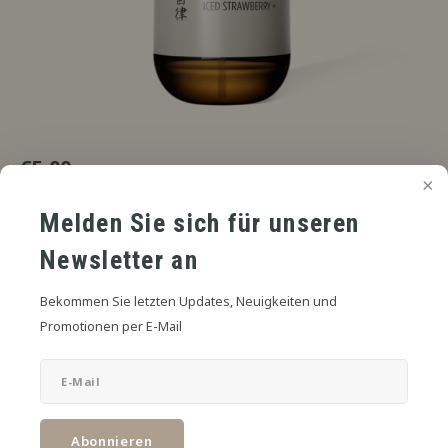
€5,00
UVP
*
* Inkl. MwSt. zzgl.
Versandkosten
Melden Sie sich für unseren
Frische Erdbeere, Hauch Kiwi, leicht gekühlt.
Lesen Sie mehr
Newsletter an
SIZE:
*
Bekommen Sie letzten Updates, Neuigkeiten und
6mL in 30mL
Promotionen per E-Mail
Zum Warenkorb hinzufügen
TEILEN:
Abonnieren