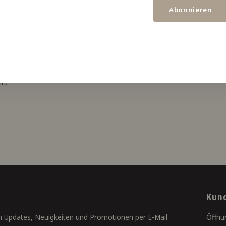
Abonnieren
s unser Originalpfirsich.
in.
Kun
 Updates, Neuigkeiten und Promotionen per E-Mail
Öffnu