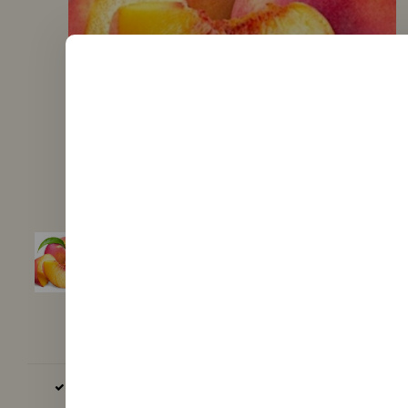
BASIS UND AROMEN PRODUZIERT IN DER EU, GB UND USA