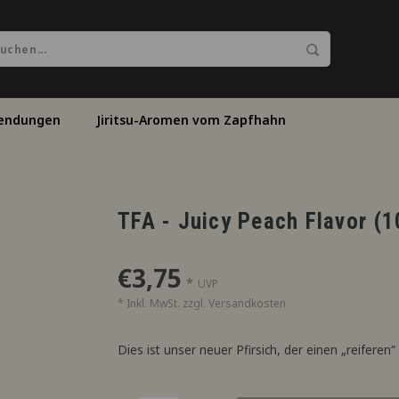
endungen
Jiritsu-Aromen vom Zapfhahn
TFA - Juicy Peach Flavor (
€3,75
*
UVP
* Inkl. MwSt. zzgl.
Versandkosten
Dies ist unser neuer Pfirsich, der einen „reiferen“