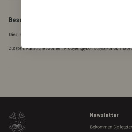
Beschreibung
Dies ist unser neuer Pfirsich, der einen „reiferen“ Charakter hat al
Zutaten: Künstliche Aromen, Propylenglykol, Ethylalkohol, Triacet
Newsletter
Bekommen Sie letzten