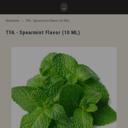
Startseite
TFA - Spearmint Flavor (10 ML)
Hoofdmenu / aromen
Hoofdmenu
Sprache
Aromen
TFA - Spearmint Flavor (10 ML)
Jiritsu - Unser Vollsortiment vom Fass
Nederlands
Jirits
Sofort Verwendbar
Capell
Deutsch
Zusätzliche Reifezeit
The F
English
Nach Marke