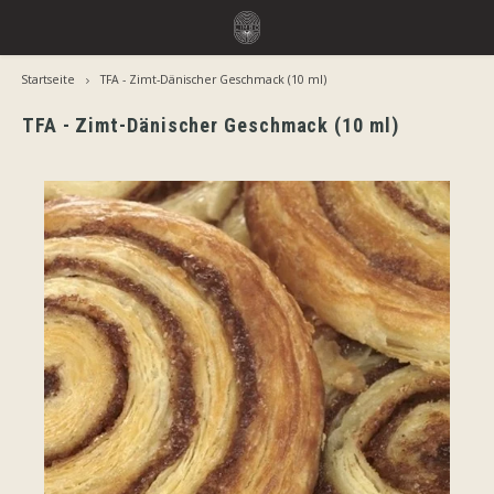
Startseite
TFA - Zimt-Dänischer Geschmack (10 ml)
Hoofdmenu / aromen
Hoofdmenu
Sprache
Aromen
TFA - Zimt-Dänischer Geschmack (10 ml)
Jiritsu - Unser Vollsortiment vom Fass
Nederlands
Jirits
Sofort Verwendbar
Capell
Deutsch
Zusätzliche Reifezeit
The F
English
Nach Marke