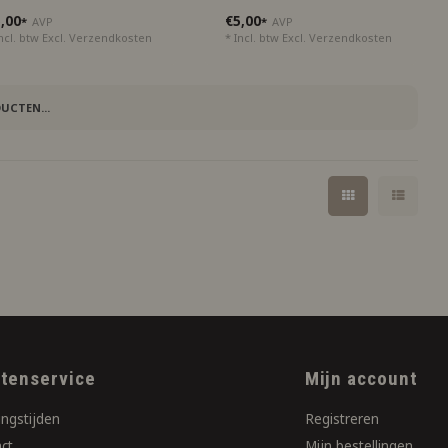
,00
€5,00
*
AVP
*
AVP
ncl. btw Excl.
Verzendkosten
* Incl. btw Excl.
Verzendkosten
UCTEN...
ntenservice
Mijn account
ngstijden
Registreren
ct
Mijn bestellingen