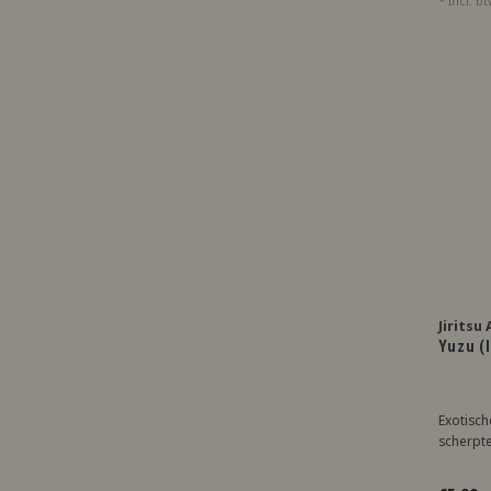
* Incl. b
Jiritsu
Yuzu (
Exotisch
scherpte