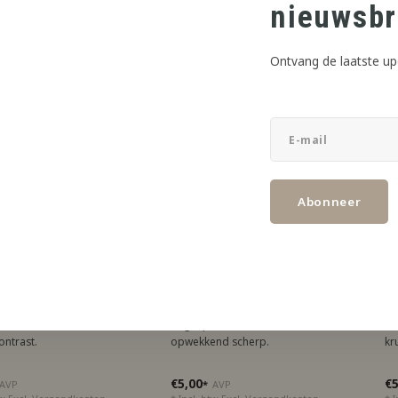
nieuwsbr
Ontvang de laatste up
Abonneer
 Aroma
Jiritsu Aroma
Ji
l Cherry
Lemon & Lime
Sp
kers, sterke menthol,
Uitgesproken citrus, schoon,
Wa
ontrast.
opwekkend scherp.
kr
€5,00
€5
AVP
*
AVP