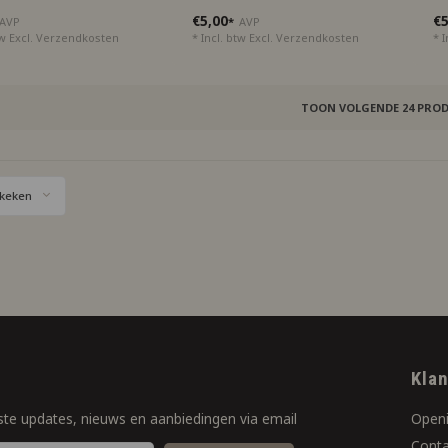
€5,00
€5
AVP
*
AVP
tw Excl.
Verzendkosten
* Incl. btw Excl.
Verzendkosten
* I
TOON VOLGENDE
24
PROD
keken
f
Kla
ste updates, nieuws en aanbiedingen via email
Openi
Conta