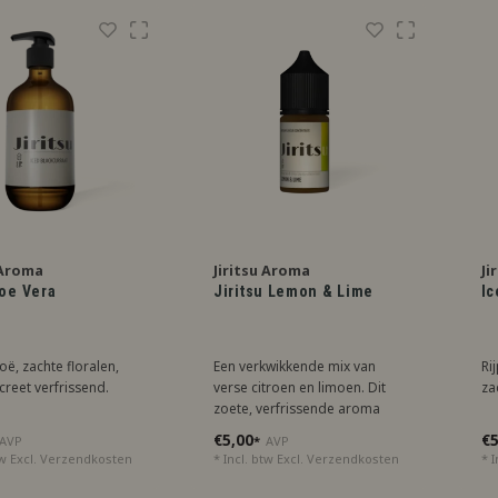
 Aroma
Jiritsu Aroma
Ji
loe Vera
Jiritsu Lemon & Lime
Ic
oë, zachte floralen,
Een verkwikkende mix van
Ri
screet verfrissend.
verse citroen en limoen. Dit
za
zoete, verfrissende aroma
biedt een heldere citrus
€5,00
€5
AVP
*
AVP
smaakbeleving.
tw Excl.
Verzendkosten
* Incl. btw Excl.
Verzendkosten
* I