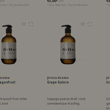
€5,00
€5
AVP
*
AVP
tw Excl.
Verzendkosten
* Incl. btw Excl.
Verzendkosten
* I
 Aroma
Jiritsu Aroma
Ji
ragonfruit
Grape Galore
Ic
tropisch fruit, lichte
Sappige paarse druif, rond,
Do
, koel.
onmiskenbaar krachtig.
ge
ko