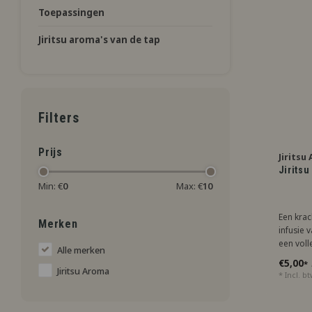
Toepassingen
Jiritsu aroma's van de tap
Filters
Prijs
Jiritsu
Jiritsu
Min: €
0
Max: €
10
Een krac
Merken
infusie 
een volle
Alle merken
fruitsma
€5,00
*
liefhebb
Jiritsu Aroma
* Incl. b
uitgespr
smaaker