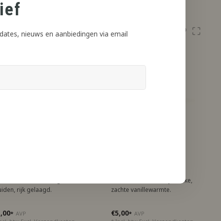
ief
dates, nieuws en aanbiedingen via email
ritsu Aroma
Jiritsu Aroma
iced Caramel
Banana Cake
rme karamel, rokerige
Gebakken banaan, rijke cake,
uiden, rijk gelaagd.
zachte vanillewarmte.
,00
€5,00
*
AVP
*
AVP