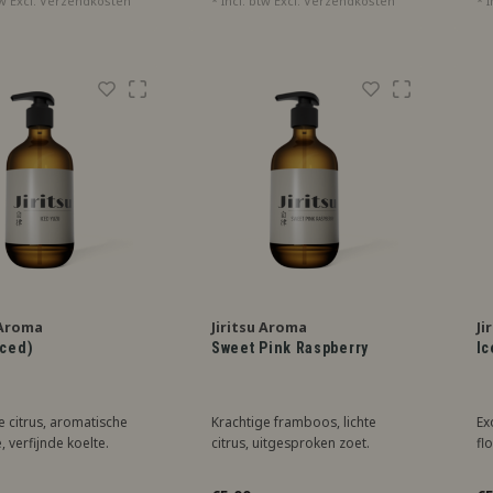
tw Excl.
Verzendkosten
* Incl. btw Excl.
Verzendkosten
* I
 Aroma
Jiritsu Aroma
Ji
Iced)
Sweet Pink Raspberry
Ic
e citrus, aromatische
Krachtige framboos, lichte
Ex
, verfijnde koelte.
citrus, uitgesproken zoet.
flo