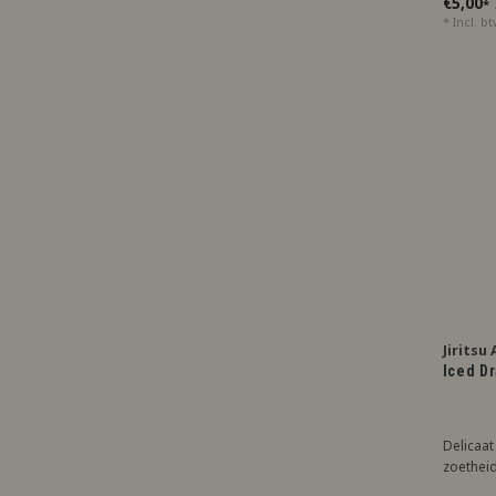
€5,00
*
* Incl. b
Jiritsu
Iced D
Delicaat 
zoetheid