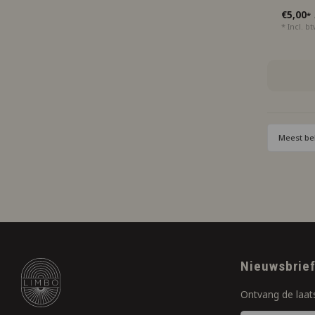
€5,00
*
* Incl. b
Meest be
Nieuwsbrie
Ontvang de laat