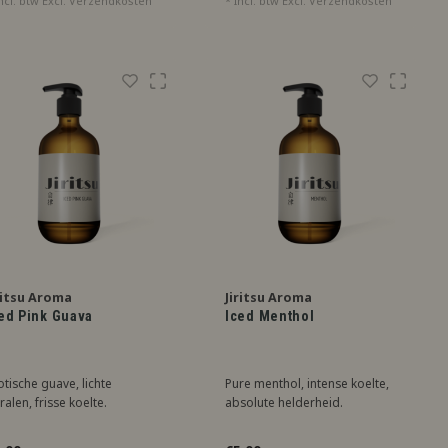
ncl. btw Excl.
Verzendkosten
* Incl. btw Excl.
Verzendkosten
ritsu Aroma
Jiritsu Aroma
ed Pink Guava
Iced Menthol
otische guave, lichte
Pure menthol, intense koelte,
ralen, frisse koelte.
absolute helderheid.