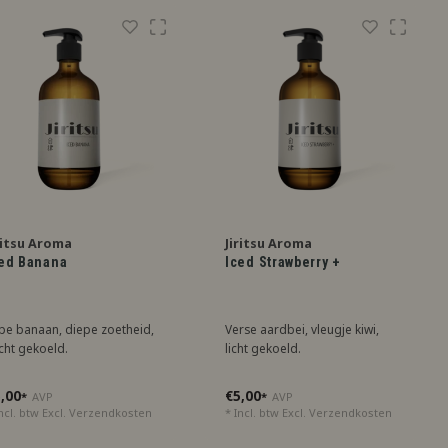
ritsu Aroma
Jiritsu Aroma
ed Banana
Iced Strawberry +
jpe banaan, diepe zoetheid,
Verse aardbei, vleugje kiwi,
cht gekoeld.
licht gekoeld.
,00
€5,00
*
AVP
*
AVP
ncl. btw Excl.
Verzendkosten
* Incl. btw Excl.
Verzendkosten