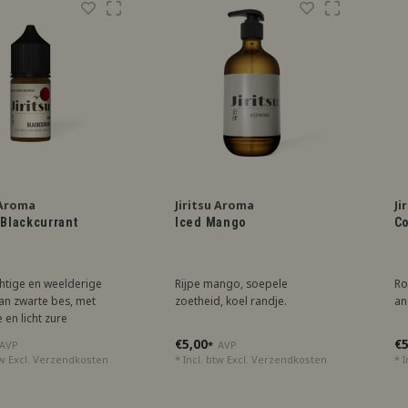
 Aroma
Jiritsu Aroma
Ji
 Blackcurrant
Iced Mango
Co
htige en weelderige
Rijpe mango, soepele
Ro
van zwarte bes, met
zoetheid, koel randje.
an
 en licht zure
ak. Ideaal voor
€5,00
€5
AVP
*
AVP
ers van een
tw Excl.
Verzendkosten
* Incl. btw Excl.
Verzendkosten
* I
oken en unieke
varing.