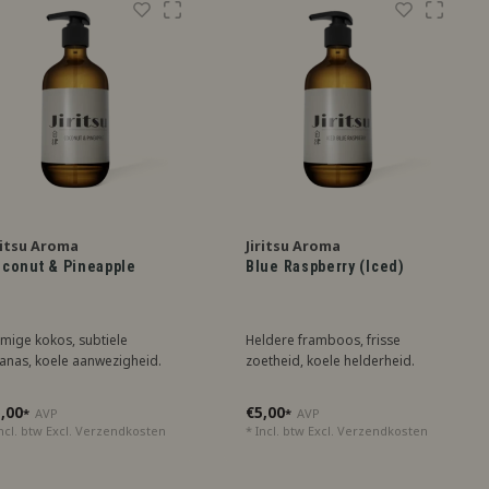
ritsu Aroma
Jiritsu Aroma
conut & Pineapple
Blue Raspberry (Iced)
mige kokos, subtiele
Heldere framboos, frisse
anas, koele aanwezigheid.
zoetheid, koele helderheid.
,00
€5,00
*
AVP
*
AVP
ncl. btw Excl.
Verzendkosten
* Incl. btw Excl.
Verzendkosten