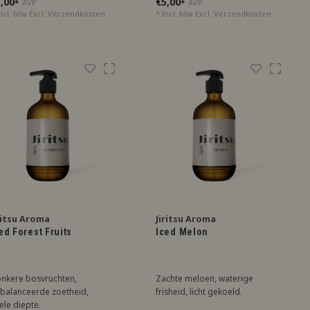
,00
€5,00
*
AVP
*
AVP
ncl. btw Excl.
Verzendkosten
* Incl. btw Excl.
Verzendkosten
ritsu Aroma
Jiritsu Aroma
ed Forest Fruits
Iced Melon
nkere bosvruchten,
Zachte meloen, waterige
balanceerde zoetheid,
frisheid, licht gekoeld.
ele diepte.