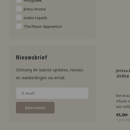
Hoogbeek
aangevu
Jiritsu Aroma
Limbo Liquids
The Flavor Apprentice
Nieuwsbrief
Ontvang de laatste updates, nieuws
Jiritsu
Jiritsu
en aanbiedingen via email
Een krac
infusie 
een volle
Abonneer
fruitsma
€5,00
*
liefhebb
* Incl. b
uitgespr
smaaker