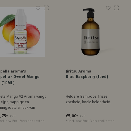
pella aroma's
Jiritsu Aroma
pella - Sweet Mango
Blue Raspberry (Iced)
 (10ML)
ete Mango V2 Aroma vangt
Heldere framboos, frisse
 rijpe, sappige en
zoetheid, koele helderheid.
ningzoete smaak van
ngo, ideaal voor een
,75
€5,00
*
AVP
*
AVP
opische traktatie.
ncl. btw Excl.
Verzendkosten
* Incl. btw Excl.
Verzendkosten