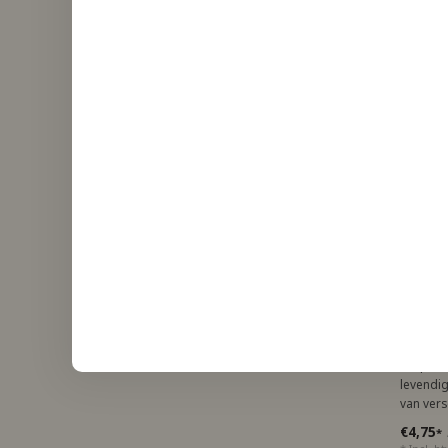
Capell
Capell
Raspber
levendi
van vers
voor een 
€4,75
*