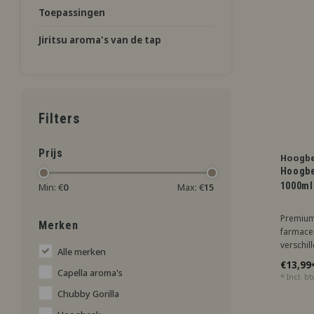
Toepassingen
Jiritsu aroma's van de tap
Filters
Prijs
Hoogb
Hoogbe
1000ml
Min: €
0
Max: €
15
Premium
Merken
farmaceu
verschil
Alle merken
Ideaal 
€13,99
aromas/
Capella aroma's
* Incl. b
Veilig en
Chubby Gorilla
werken 
die reg