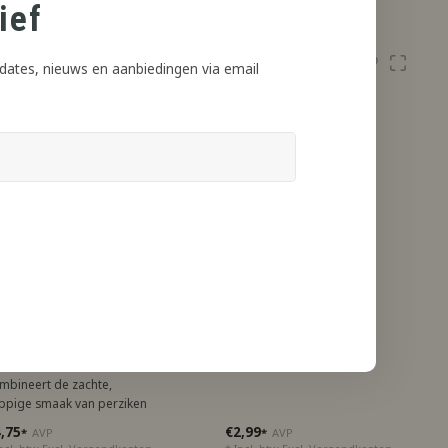
ief
traktatie.
dates, nieuws en aanbiedingen via email
pella aroma's
Chubby Gorilla
pella 13 ML Peaches
Bottle 120 ml
nd Cream
aches and Cream Aroma
mbineert de zachte,
ppige smaak van perziken
t romige zoetheid, perfect
,75
€2,99
*
AVP
*
AVP
or een luxueuze traktatie.