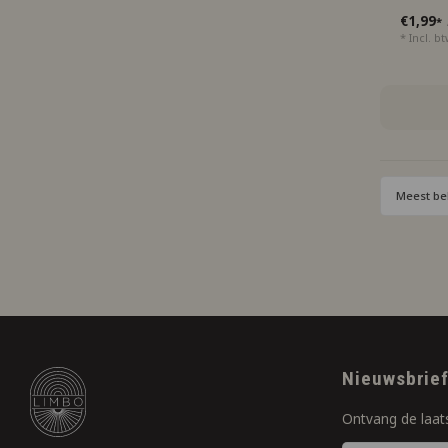
€1,99
*
* Incl. b
Meest be
Nieuwsbrie
Ontvang de laat