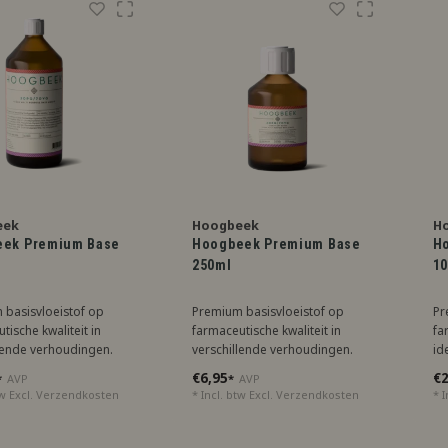
eek
Hoogbeek
H
ek Premium Base
Hoogbeek Premium Base
H
250ml
10
 basisvloeistof op
Premium basisvloeistof op
Pr
tische kwaliteit in
farmaceutische kwaliteit in
fa
lende verhoudingen.
verschillende verhoudingen.
id
voor het mengen van
Ideaal voor het mengen van
ar
€6,95
€2
*
AVP
*
AVP
verzorgingsproducten.
aromas/verzorgingsproducten.
Ve
tw Excl.
Verzendkosten
* Incl. btw Excl.
Verzendkosten
* I
 veelzijdig. We
Veilig en veelzijdig. We
ve
met kleine voorraden
werken met kleine voorraden
vg
elmatig worden
die regelmatig worden