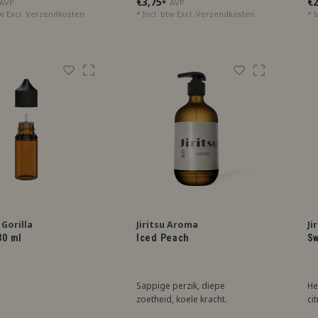
€3,75
€2
AVP
*
AVP
intense chocoladebeleving.
fr
tw Excl.
Verzendkosten
* Incl. btw Excl.
Verzendkosten
* I
Gorilla
Jiritsu Aroma
Ji
30 ml
Iced Peach
Sw
Sappige perzik, diepe
He
zoetheid, koele kracht.
ci