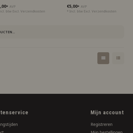
,00
€5,00
*
AVP
*
AVP
ncl. btw Excl.
Verzendkosten
* Incl. btw Excl.
Verzendkosten
UCTEN...
ntenservice
Mijn account
ngstijden
Registreren
ct
Mijn bestellingen