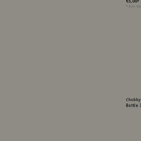
€5,00
*
* Incl. b
Chubby 
Bottle 