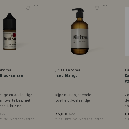
ld.
aangevuld.
 Aroma
Jiritsu Aroma
Ca
 Blackcurrant
Iced Mango
Ca
V2
htige en weelderige
Rijpe mango, soepele
Zo
van zwarte bes, met
zoetheid, koel randje.
de
 en licht zure
ho
ak. Ideaal voor
ma
€5,00
€3
AVP
*
AVP
ers van een
tr
tw Excl.
Verzendkosten
* Incl. btw Excl.
Verzendkosten
* I
oken en unieke
varing.