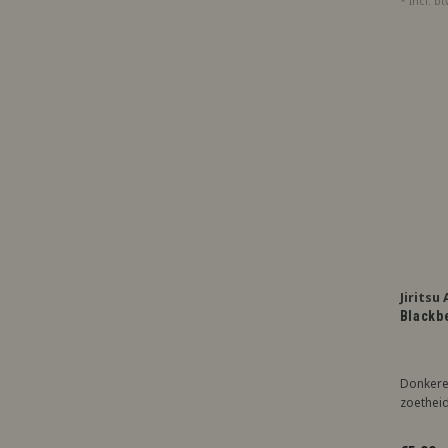
* Incl. b
Jiritsu
Blackb
Donkere 
zoetheid,