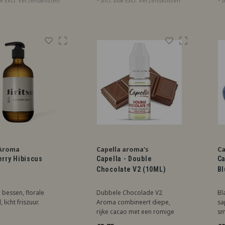
tw Excl.
Verzendkosten
* Incl. btw Excl.
Verzendkosten
* I
 Aroma
Capella aroma's
Ca
erry Hibiscus
Capella - Double
Ca
Chocolate V2 (10ML)
Bl
bessen, florale
Dubbele Chocolade V2
Bl
 licht friszuur.
Aroma combineert diepe,
sa
rijke cacao met een romige
sm
zoetheid, perfect voor een
pe