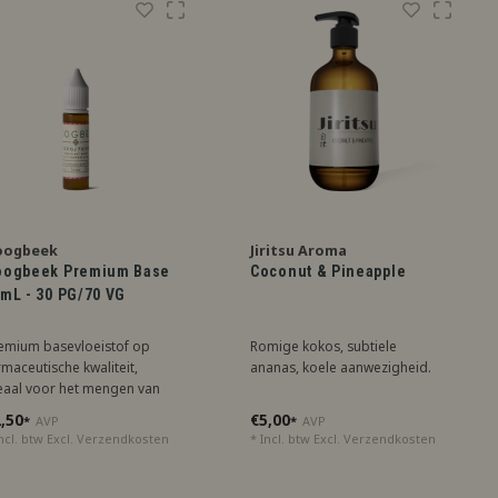
oogbeek
Jiritsu Aroma
oogbeek Premium Base
Coconut & Pineapple
mL - 30 PG/70 VG
emium basevloeistof op
Romige kokos, subtiele
rmaceutische kwaliteit,
ananas, koele aanwezigheid.
eaal voor het mengen van
omas/verzorgingsproducten.
,50
€5,00
*
AVP
*
AVP
ilig en veelzijdig. De
ncl. btw Excl.
Verzendkosten
* Incl. btw Excl.
Verzendkosten
rhouding is 30% pg en 70%
.