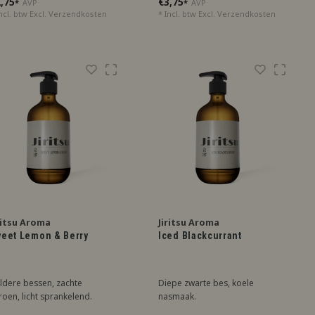
,75
€3,75
*
AVP
*
AVP
uitige ervaring.
ncl. btw Excl.
Verzendkosten
* Incl. btw Excl.
Verzendkosten
ritsu Aroma
Jiritsu Aroma
eet Lemon & Berry
Iced Blackcurrant
ldere bessen, zachte
Diepe zwarte bes, koele
troen, licht sprankelend.
nasmaak.