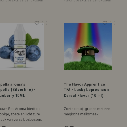
ncl. btw Excl.
Verzendkosten
* Incl. btw Excl.
Verzendkosten
pella aroma's
The Flavor Apprentice
pella (Silverline) -
TFA - Lucky Leprechaun
ueberry 10ML
Cereal Flavor (10 ml)
auwe Bes Aroma biedt de
Zoete ontbijtgranen met een
ppige, zoete en licht zure
magische melksmaak.
aak van verse bosbessen,
rfect voor een heerlijke