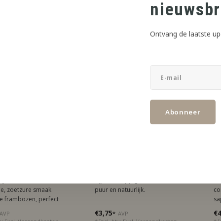
nieuwsbr
Ontvang de laatste up
Abonneer
a aroma's
The Flavor Apprentice
Ca
a 13 ML Raspberry
TFA - Strawberry Ripe
Ca
Flavor (10 ML)
a
ry Aroma biedt de
Rijpe en sappige aardbeien,
Pe
ge, zoetzure smaak
puur en natuurlijk.
co
e frambozen, perfect
sa
fruitige traktatie.
me
€3,75
€4
AVP
*
AVP
vo